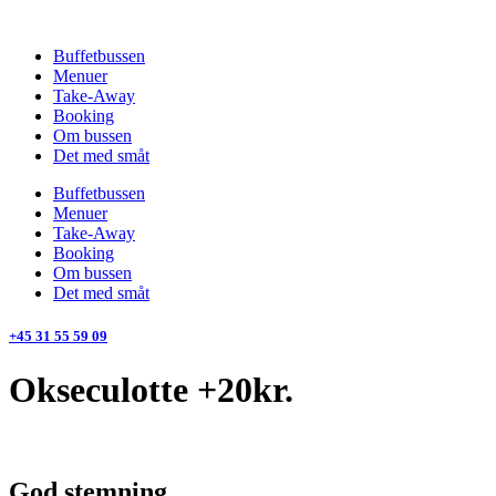
Videre
til
Buffetbussen
indhold
Menuer
Take-Away
Booking
Om bussen
Det med småt
Buffetbussen
Menuer
Take-Away
Booking
Om bussen
Det med småt
+45 31 55 59 09
Okseculotte +20kr.
God stemning