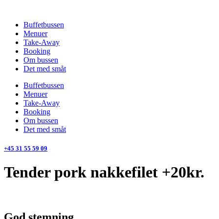
Videre
til
Buffetbussen
indhold
Menuer
Take-Away
Booking
Om bussen
Det med småt
Buffetbussen
Menuer
Take-Away
Booking
Om bussen
Det med småt
+45 31 55 59 09
Tender pork nakkefilet +20kr.
God stemning