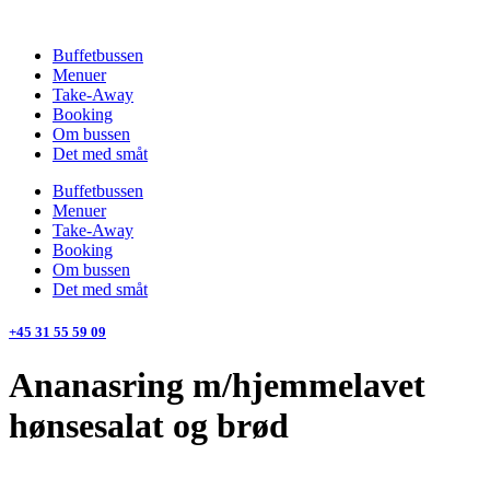
Videre
til
Buffetbussen
indhold
Menuer
Take-Away
Booking
Om bussen
Det med småt
Buffetbussen
Menuer
Take-Away
Booking
Om bussen
Det med småt
+45 31 55 59 09
Ananasring m/hjemmelavet
hønsesalat og brød