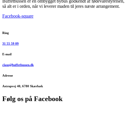
Buffetbussen er en ombygget bybus godkendt af fødevarestyrelsen,
så alt er i orden, når vi leverer maden til jeres næste arrangement.
Facebook-square
Ring
31 55 59 09
E-mail
claus@buffetbussen.dk
Adresse
Astrupvej 40, 6780 Skærbæk
Følg os på Facebook