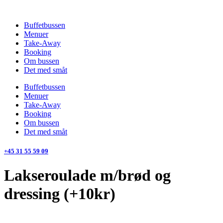
Videre
til
Buffetbussen
indhold
Menuer
Take-Away
Booking
Om bussen
Det med småt
Buffetbussen
Menuer
Take-Away
Booking
Om bussen
Det med småt
+45 31 55 59 09
Lakseroulade m/brød og
dressing (+10kr)