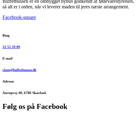
Buffetbussen er en ombygget bybus godkendt af fødevarestyrelsen,
så alt er i orden, når vi leverer maden til jeres næste arrangement.
Facebook-square
Ring
31 55 59 09
E-mail
claus@buffetbussen.dk
Adresse
Astrupvej 40, 6780 Skærbæk
Følg os på Facebook