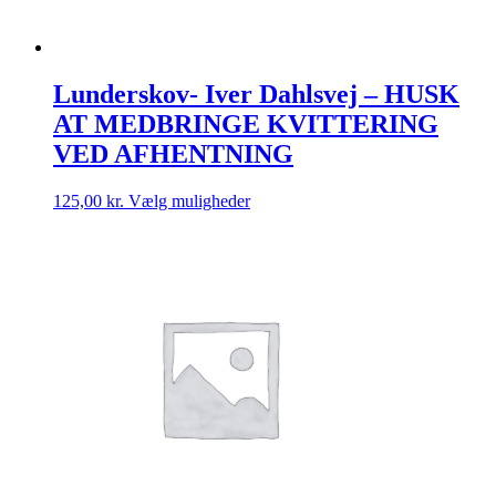
Lunderskov- Iver Dahlsvej – HUSK
AT MEDBRINGE KVITTERING
VED AFHENTNING
Dette
125,00
kr.
Vælg muligheder
vare
har
flere
varianter.
Mulighederne
kan
vælges
på
varesiden