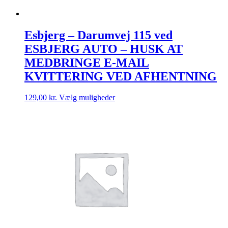
Esbjerg – Darumvej 115 ved
ESBJERG AUTO – HUSK AT
MEDBRINGE E-MAIL
KVITTERING VED AFHENTNING
Dette
129,00
kr.
Vælg muligheder
vare
har
flere
varianter.
Mulighederne
kan
vælges
på
varesiden