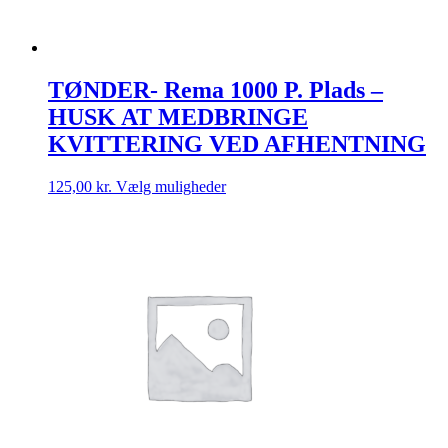
TØNDER- Rema 1000 P. Plads –
HUSK AT MEDBRINGE
KVITTERING VED AFHENTNING
Dette
125,00
kr.
Vælg muligheder
vare
har
flere
varianter.
Mulighederne
kan
vælges
på
varesiden