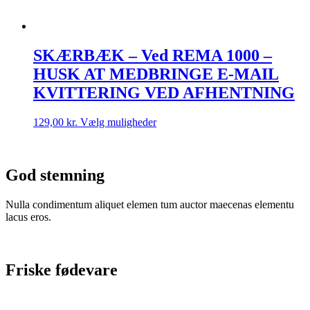
SKÆRBÆK – Ved REMA 1000 –
HUSK AT MEDBRINGE E-MAIL
KVITTERING VED AFHENTNING
Dette
129,00
kr.
Vælg muligheder
vare
har
flere
varianter.
God stemning
Mulighederne
kan
Nulla condimentum aliquet elemen tum auctor maecenas elementu
vælges
lacus eros.
på
varesiden
Friske fødevare
Nulla condimentum aliquet elemen tum auctor maecenas elementu