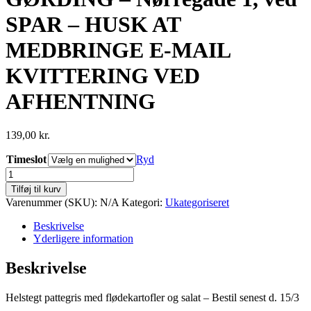
SPAR – HUSK AT
MEDBRINGE E-MAIL
KVITTERING VED
AFHENTNING
139,00
kr.
Timeslot
Ryd
GØRDING
-
Tilføj til kurv
Nørregade
Varenummer (SKU):
N/A
Kategori:
Ukategoriseret
1,
ved
Beskrivelse
SPAR
Yderligere information
-
HUSK
Beskrivelse
AT
MEDBRINGE
Helstegt pattegris med flødekartofler og salat – Bestil senest d. 15/3
E-
MAIL