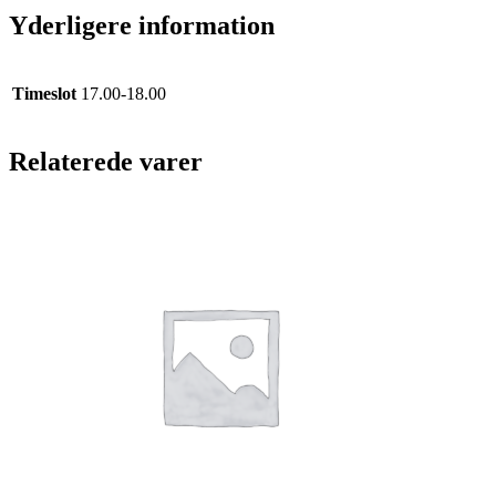
KVITTERING
Yderligere information
VED
AFHENTNING
antal
Timeslot
17.00-18.00
Relaterede varer