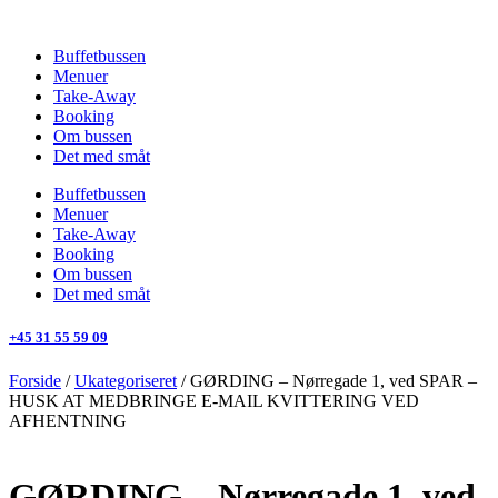
Videre
til
Buffetbussen
indhold
Menuer
Take-Away
Booking
Om bussen
Det med småt
Buffetbussen
Menuer
Take-Away
Booking
Om bussen
Det med småt
+45 31 55 59 09
Forside
/
Ukategoriseret
/ GØRDING – Nørregade 1, ved SPAR –
HUSK AT MEDBRINGE E-MAIL KVITTERING VED
AFHENTNING
GØRDING – Nørregade 1, ved