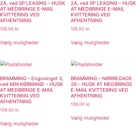
2A, ved SP LEASING – HUSK
2A, ved SP LEASING – HUSK
vælges
vælges
AT MEDBRINGE E-MAIL
AT MEDBRINGE E-MAIL
på
på
KVITTERING VED
KVITTERING VED
AFHENTNING
AFHENTNING
varesiden
varesiden
129,00
kr.
129,00
kr.
Dette
Dette
Vælg muligheder
Vælg muligheder
vare
vare
har
har
flere
flere
varianter.
varianter.
Mulighederne
Muligheder
BRAMMING – Engsvinget 3,
BRAMMING – NØRREGADE
kan
kan
ved MIN KØBMAND – HUSK
26 – HUSK AT MEDBRINGE
vælges
vælges
AT MEDBRINGE E-MAIL
E-MAIL KVITTERING VED
på
på
KVITTERING VED
AFHENTNING
AFHENTNING
varesiden
varesiden
139,00
kr.
139,00
kr.
Dette
Vælg muligheder
Dette
vare
Vælg muligheder
vare
har
har
flere