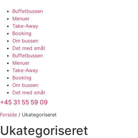
Videre
til
Buffetbussen
indhold
Menuer
Take-Away
Booking
Om bussen
Det med småt
Buffetbussen
Menuer
Take-Away
Booking
Om bussen
Det med småt
+45 31 55 59 09
Forside
/ Ukategoriseret
Ukategoriseret