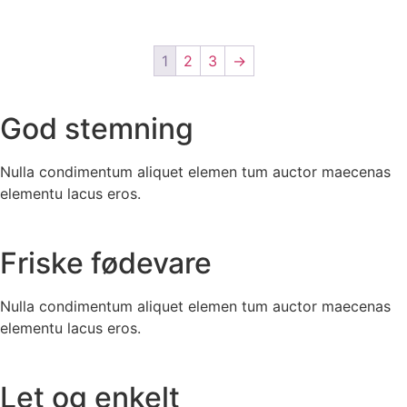
har
flere
flere
varianter.
varianter.
Muligheder
1
2
3
→
Mulighederne
kan
kan
vælges
vælges
på
God stemning
på
varesiden
varesiden
Nulla condimentum aliquet elemen tum auctor maecenas
elementu lacus eros.
Friske fødevare
Nulla condimentum aliquet elemen tum auctor maecenas
elementu lacus eros.
Let og enkelt