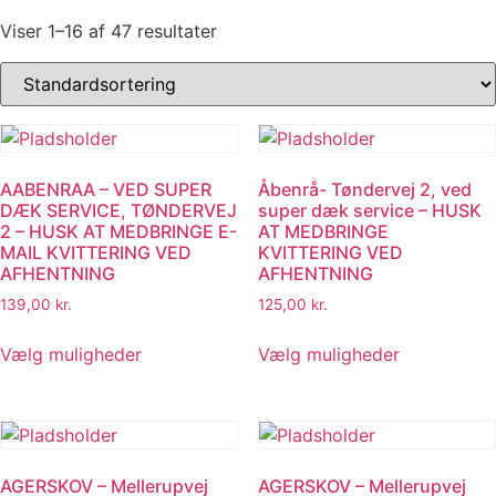
Viser 1–16 af 47 resultater
AABENRAA – VED SUPER
Åbenrå- Tøndervej 2, ved
DÆK SERVICE, TØNDERVEJ
super dæk service – HUSK
2 – HUSK AT MEDBRINGE E-
AT MEDBRINGE
MAIL KVITTERING VED
KVITTERING VED
AFHENTNING
AFHENTNING
139,00
kr.
125,00
kr.
Dette
Dette
Vælg muligheder
Vælg muligheder
vare
vare
har
har
flere
flere
varianter.
varianter.
Mulighederne
Muligheder
AGERSKOV – Mellerupvej
AGERSKOV – Mellerupvej
kan
kan