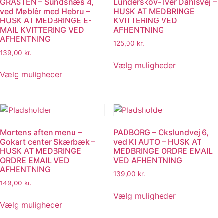
GRÅSTEN – Sundsnæs 4,
Lunderskov- Iver Dahlsvej –
kan
kan
ved Møblér med Hebru –
HUSK AT MEDBRINGE
vælges
vælges
HUSK AT MEDBRINGE E-
KVITTERING VED
på
på
MAIL KVITTERING VED
AFHENTNING
AFHENTNING
varesiden
varesiden
125,00
kr.
139,00
kr.
Dette
Vælg muligheder
Dette
vare
Vælg muligheder
vare
har
har
flere
flere
varianter.
varianter.
Muligheder
Mulighederne
kan
Mortens aften menu –
PADBORG – Okslundvej 6,
kan
vælges
Gokart center Skærbæk –
ved KI AUTO – HUSK AT
vælges
på
HUSK AT MEDBRINGE
MEDBRINGE ORDRE EMAIL
på
ORDRE EMAIL VED
VED AFHENTNING
varesiden
AFHENTNING
varesiden
139,00
kr.
149,00
kr.
Dette
Vælg muligheder
Dette
vare
Vælg muligheder
vare
har