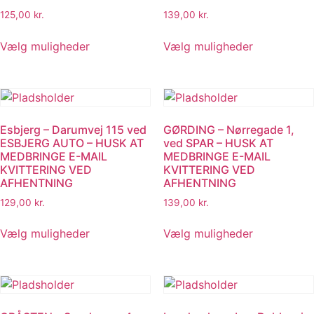
125,00
kr.
139,00
kr.
Dette
Dette
Vælg muligheder
Vælg muligheder
vare
vare
har
har
flere
flere
varianter.
varianter.
Mulighederne
Muligheder
Esbjerg – Darumvej 115 ved
GØRDING – Nørregade 1,
kan
kan
ESBJERG AUTO – HUSK AT
ved SPAR – HUSK AT
vælges
vælges
MEDBRINGE E-MAIL
MEDBRINGE E-MAIL
på
på
KVITTERING VED
KVITTERING VED
AFHENTNING
AFHENTNING
varesiden
varesiden
129,00
kr.
139,00
kr.
Dette
Dette
Vælg muligheder
Vælg muligheder
vare
vare
har
har
flere
flere
varianter.
varianter.
Mulighederne
Muligheder