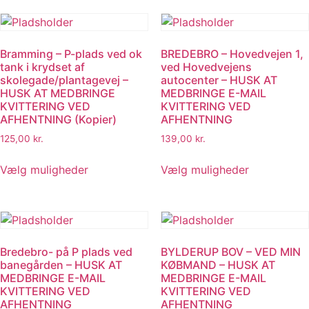
flere
varianter.
varianter.
Muligheder
Mulighederne
kan
Bramming – P-plads ved ok
BREDEBRO – Hovedvejen 1,
kan
vælges
tank i krydset af
ved Hovedvejens
vælges
på
skolegade/plantagevej –
autocenter – HUSK AT
på
HUSK AT MEDBRINGE
MEDBRINGE E-MAIL
varesiden
KVITTERING VED
KVITTERING VED
varesiden
AFHENTNING (Kopier)
AFHENTNING
125,00
kr.
139,00
kr.
Dette
Dette
Vælg muligheder
Vælg muligheder
vare
vare
har
har
flere
flere
varianter.
varianter.
Mulighederne
Muligheder
Bredebro- på P plads ved
BYLDERUP BOV – VED MIN
kan
kan
banegården – HUSK AT
KØBMAND – HUSK AT
vælges
vælges
MEDBRINGE E-MAIL
MEDBRINGE E-MAIL
på
på
KVITTERING VED
KVITTERING VED
AFHENTNING
AFHENTNING
varesiden
varesiden