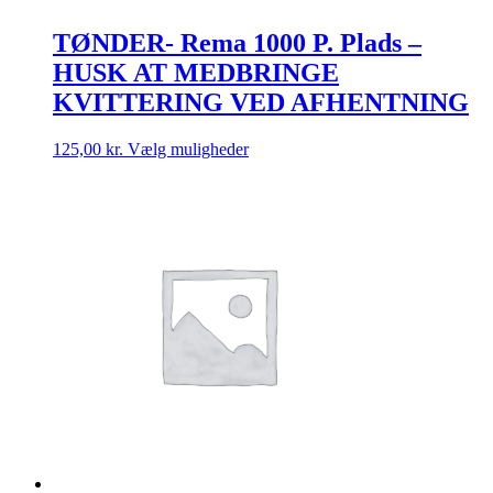
TØNDER- Rema 1000 P. Plads –
HUSK AT MEDBRINGE
KVITTERING VED AFHENTNING
Dette
125,00
kr.
Vælg muligheder
vare
har
flere
varianter.
Mulighederne
kan
vælges
på
varesiden