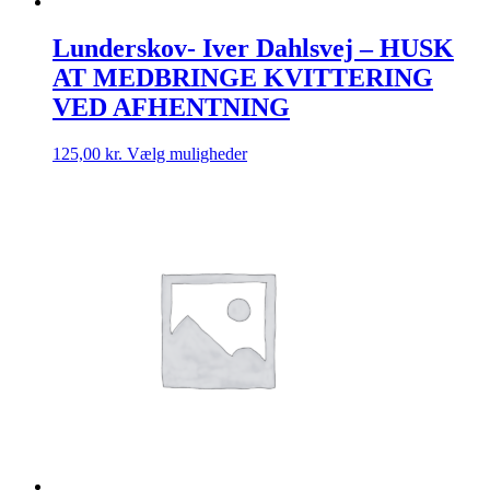
Lunderskov- Iver Dahlsvej – HUSK
AT MEDBRINGE KVITTERING
VED AFHENTNING
Dette
125,00
kr.
Vælg muligheder
vare
har
flere
varianter.
Mulighederne
kan
vælges
på
varesiden