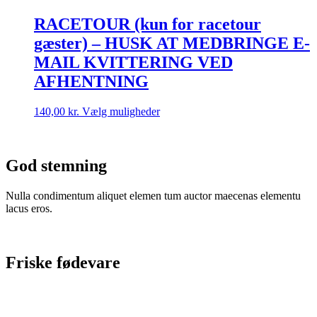
RACETOUR (kun for racetour
gæster) – HUSK AT MEDBRINGE E-
MAIL KVITTERING VED
AFHENTNING
Dette
140,00
kr.
Vælg muligheder
vare
har
flere
varianter.
God stemning
Mulighederne
kan
Nulla condimentum aliquet elemen tum auctor maecenas elementu
vælges
lacus eros.
på
varesiden
Friske fødevare
Nulla condimentum aliquet elemen tum auctor maecenas elementu
lacus eros.