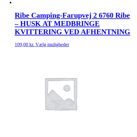
Ribe Camping-Farupvej 2 6760 Ribe
– HUSK AT MEDBRINGE
KVITTERING VED AFHENTNING
Dette
109,00
kr.
Vælg muligheder
vare
har
flere
varianter.
Mulighederne
kan
vælges
på
varesiden