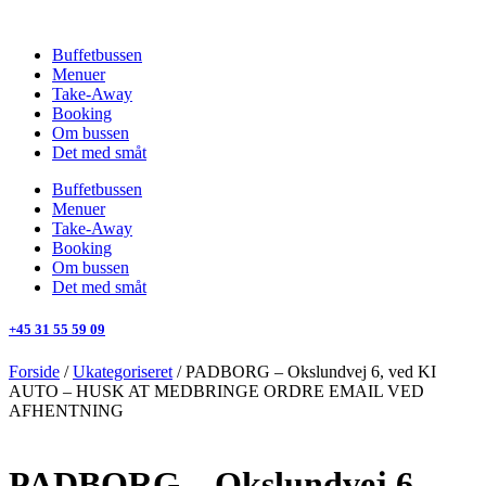
Videre
til
Buffetbussen
indhold
Menuer
Take-Away
Booking
Om bussen
Det med småt
Buffetbussen
Menuer
Take-Away
Booking
Om bussen
Det med småt
+45 31 55 59 09
Forside
/
Ukategoriseret
/ PADBORG – Okslundvej 6, ved KI
AUTO – HUSK AT MEDBRINGE ORDRE EMAIL VED
AFHENTNING
PADBORG – Okslundvej 6,