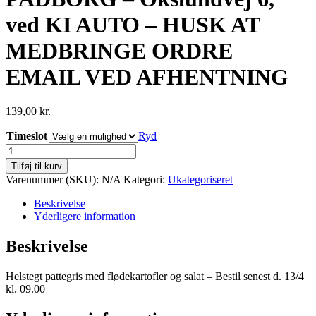
ved KI AUTO – HUSK AT
MEDBRINGE ORDRE
EMAIL VED AFHENTNING
139,00
kr.
Timeslot
Ryd
PADBORG
-
Tilføj til kurv
Okslundvej
Varenummer (SKU):
N/A
Kategori:
Ukategoriseret
6,
ved
Beskrivelse
KI
Yderligere information
AUTO
-
Beskrivelse
HUSK
AT
Helstegt pattegris med flødekartofler og salat – Bestil senest d. 13/4
MEDBRINGE
kl. 09.00
ORDRE
EMAIL
VED