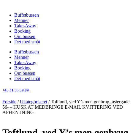
Videre
til
Buffetbussen
indhold
Menuer
Take-Away
Booking
Om bussen
Det med småt
Buffetbussen
Menuer
Take-Away
Booking
Om bussen
Det med småt
+45 31 55 59 09
Forside
/
Ukategoriseret
/ Toftlund, ved Y’s men genbrug, østergade
56- – HUSK AT MEDBRINGE E-MAIL KVITTERING VED
AFHENTNING
Toftlund, ved Y’s men genbrug,