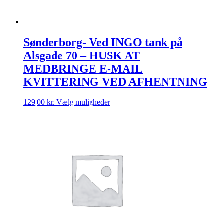
Sønderborg- Ved INGO tank på
Alsgade 70 – HUSK AT
MEDBRINGE E-MAIL
KVITTERING VED AFHENTNING
Dette
129,00
kr.
Vælg muligheder
vare
har
flere
varianter.
Mulighederne
kan
vælges
på
varesiden