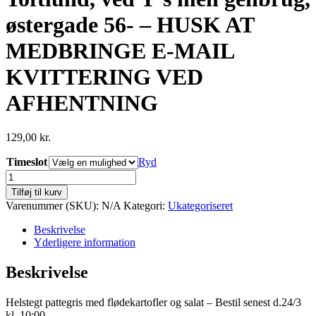
østergade 56- – HUSK AT
MEDBRINGE E-MAIL
KVITTERING VED
AFHENTNING
129,00
kr.
Timeslot
Ryd
Toftlund,
ved
Tilføj til kurv
Y's
Varenummer (SKU):
N/A
Kategori:
Ukategoriseret
men
genbrug,
Beskrivelse
østergade
Yderligere information
56-
-
Beskrivelse
HUSK
AT
Helstegt pattegris med flødekartofler og salat – Bestil senest d.24/3
MEDBRINGE
kl. 10:00
E-