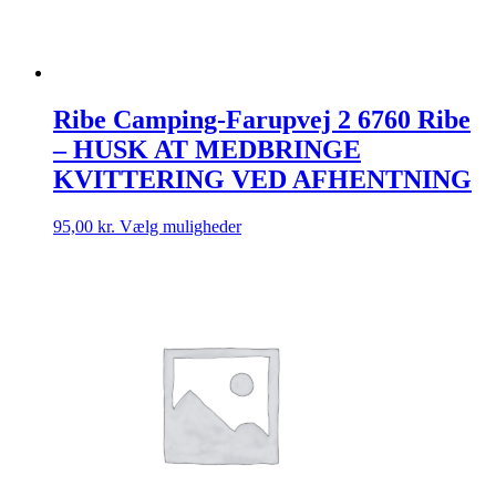
Ribe Camping-Farupvej 2 6760 Ribe
– HUSK AT MEDBRINGE
KVITTERING VED AFHENTNING
Dette
95,00
kr.
Vælg muligheder
vare
har
flere
varianter.
Mulighederne
kan
vælges
på
varesiden