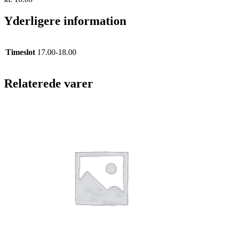
MAIL
KVITTERING
Yderligere information
VED
AFHENTNING
antal
Timeslot
17.00-18.00
Relaterede varer