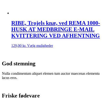
RIBE, Trojels knæ, ved REMA 1000-
HUSK AT MEDBRINGE E-MAIL
KVITTERING VED AFHENTNING
Dette
129,00
kr.
Vælg muligheder
vare
har
flere
varianter.
God stemning
Mulighederne
kan
Nulla condimentum aliquet elemen tum auctor maecenas elementu
vælges
lacus eros.
på
varesiden
Friske fødevare