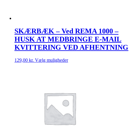
SKÆRBÆK – Ved REMA 1000 –
HUSK AT MEDBRINGE E-MAIL
KVITTERING VED AFHENTNING
Dette
129,00
kr.
Vælg muligheder
vare
har
flere
varianter.
Mulighederne
kan
vælges
på
varesiden