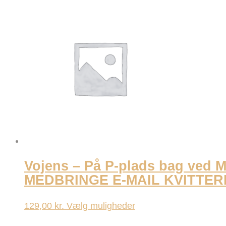
har
flere
varianter.
Mulighederne
kan
vælges
på
varesiden
Vojens – På P-plads bag ved
MEDBRINGE E-MAIL KVITTER
Dette
129,00
kr.
Vælg muligheder
vare