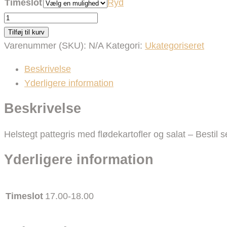
Timeslot
Ryd
BRAMMING
-
Tilføj til kurv
NØRREGADE
Varenummer (SKU):
N/A
Kategori:
Ukategoriseret
26
Beskrivelse
-
Yderligere information
HUSK
AT
Beskrivelse
MEDBRINGE
E-
Helstegt pattegris med flødekartofler og salat – Bestil s
MAIL
Yderligere information
KVITTERING
VED
AFHENTNING
Timeslot
17.00-18.00
antal