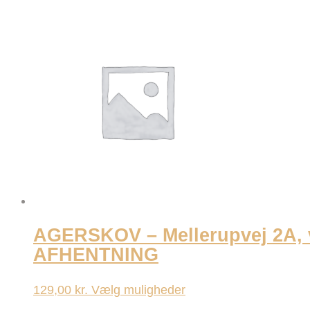
vare
har
flere
varianter.
Mulighederne
kan
vælges
på
varesiden
AGERSKOV – Mellerupvej 2A
AFHENTNING
Dette
129,00
kr.
Vælg muligheder
vare