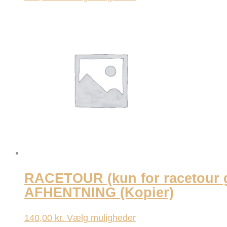
vare
har
flere
varianter.
Mulighederne
kan
vælges
på
varesiden
RACETOUR (kun for racetour
AFHENTNING (Kopier)
Dette
140,00
kr.
Vælg muligheder