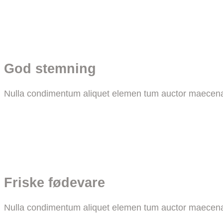
har
flere
varianter.
Mulighederne
kan
God stemning
vælges
på
Nulla condimentum aliquet elemen tum auctor maecena
varesiden
Friske fødevare
Nulla condimentum aliquet elemen tum auctor maecena