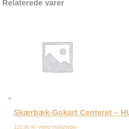
Relaterede varer
Skærbæk-Gokart Centeret –
Dette
125,00
kr.
Vælg muligheder