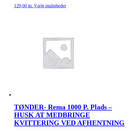
Dette
129,00
kr.
Vælg muligheder
vare
har
flere
varianter.
Mulighederne
kan
vælges
på
varesiden
TØNDER- Rema 1000 P. Plads –
HUSK AT MEDBRINGE
KVITTERING VED AFHENTNING