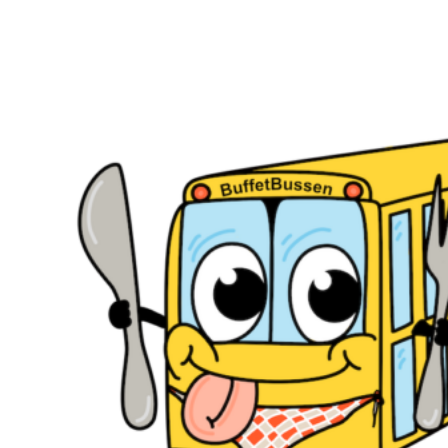
Videre
til
indhold