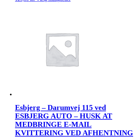
vare
har
flere
varianter.
Mulighederne
kan
vælges
på
varesiden
Esbjerg – Darumvej 115 ved
ESBJERG AUTO – HUSK AT
MEDBRINGE E-MAIL
KVITTERING VED AFHENTNING