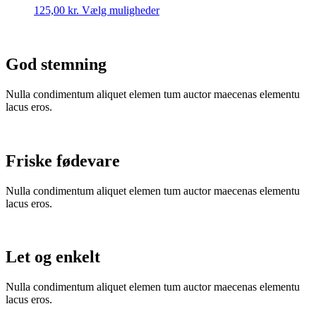
Dette
125,00
kr.
Vælg muligheder
vare
har
flere
varianter.
God stemning
Mulighederne
kan
Nulla condimentum aliquet elemen tum auctor maecenas elementu
vælges
lacus eros.
på
varesiden
Friske fødevare
Nulla condimentum aliquet elemen tum auctor maecenas elementu
lacus eros.
Let og enkelt
Nulla condimentum aliquet elemen tum auctor maecenas elementu
lacus eros.