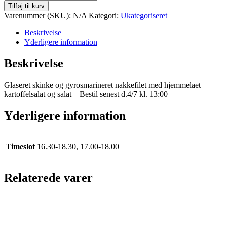
Camping-
Tilføj til kurv
Farupvej
Varenummer (SKU):
N/A
Kategori:
Ukategoriseret
2
6760
Beskrivelse
Ribe
Yderligere information
-
HUSK
Beskrivelse
AT
MEDBRINGE
Glaseret skinke og gyrosmarineret nakkefilet med hjemmelaet
KVITTERING
kartoffelsalat og salat – Bestil senest d.4/7 kl. 13:00
VED
AFHENTNING
antal
Yderligere information
Timeslot
16.30-18.30, 17.00-18.00
Relaterede varer