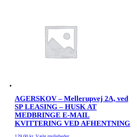
har
flere
varianter.
Mulighederne
kan
vælges
på
varesiden
AGERSKOV – Mellerupvej 2A, ved
SP LEASING – HUSK AT
MEDBRINGE E-MAIL
KVITTERING VED AFHENTNING
Dette
129,00
kr.
Vælg muligheder