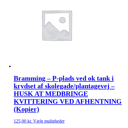
Bramming – P-plads ved ok tank i
krydset af skolegade/plantagevej –
HUSK AT MEDBRINGE
KVITTERING VED AFHENTNING
(Kopier)
Dette
125,00
kr.
Vælg muligheder
vare