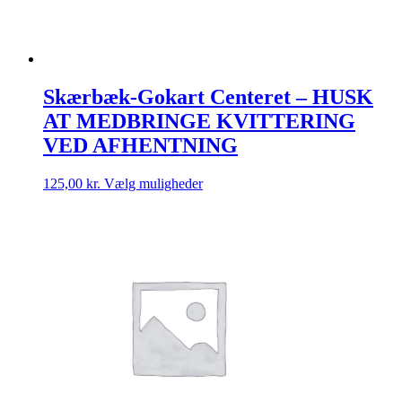
Skærbæk-Gokart Centeret – HUSK
AT MEDBRINGE KVITTERING
VED AFHENTNING
Dette
125,00
kr.
Vælg muligheder
vare
har
flere
varianter.
Mulighederne
kan
vælges
på
varesiden