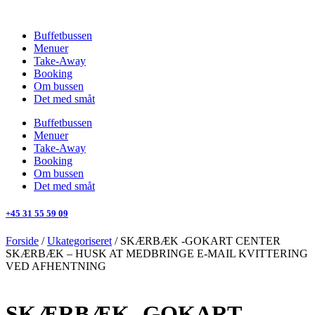
Videre
til
Buffetbussen
indhold
Menuer
Take-Away
Booking
Om bussen
Det med småt
Buffetbussen
Menuer
Take-Away
Booking
Om bussen
Det med småt
+45 31 55 59 09
Forside
/
Ukategoriseret
/ SKÆRBÆK -GOKART CENTER
SKÆRBÆK – HUSK AT MEDBRINGE E-MAIL KVITTERING
VED AFHENTNING
SKÆRBÆK -GOKART