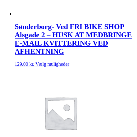
Sønderborg- Ved FRI BIKE SHOP
Alsgade 2 – HUSK AT MEDBRINGE
E-MAIL KVITTERING VED
AFHENTNING
Dette
129,00
kr.
Vælg muligheder
vare
har
flere
varianter.
Mulighederne
kan
vælges
på
varesiden