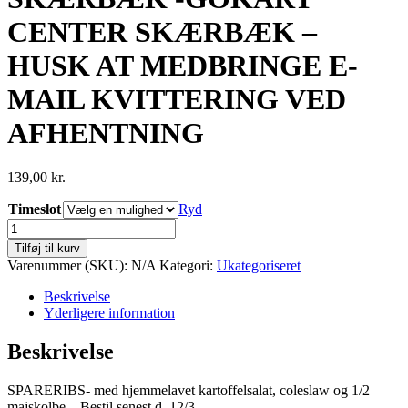
CENTER SKÆRBÆK –
HUSK AT MEDBRINGE E-
MAIL KVITTERING VED
AFHENTNING
139,00
kr.
Timeslot
Ryd
SKÆRBÆK
-
Tilføj til kurv
GOKART
Varenummer (SKU):
N/A
Kategori:
Ukategoriseret
CENTER
SKÆRBÆK
Beskrivelse
-
Yderligere information
HUSK
AT
Beskrivelse
MEDBRINGE
E-
SPARERIBS- med hjemmelavet kartoffelsalat, coleslaw og 1/2
MAIL
majskolbe – Bestil senest d. 12/3
KVITTERING