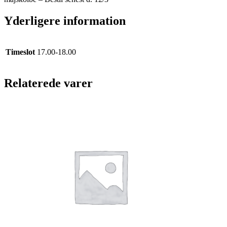
VED
AFHENTNING
Yderligere information
antal
Timeslot
17.00-18.00
Relaterede varer