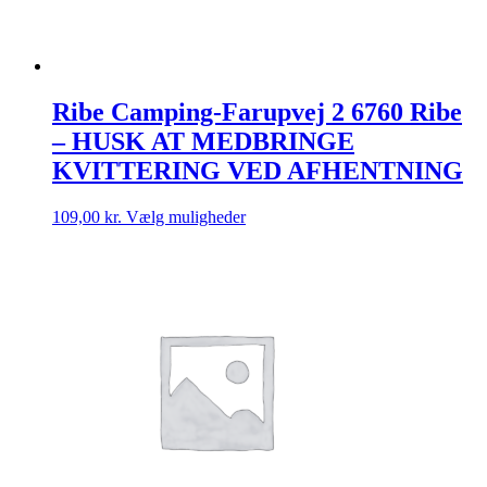
Ribe Camping-Farupvej 2 6760 Ribe
– HUSK AT MEDBRINGE
KVITTERING VED AFHENTNING
Dette
109,00
kr.
Vælg muligheder
vare
har
flere
varianter.
Mulighederne
kan
vælges
på
varesiden