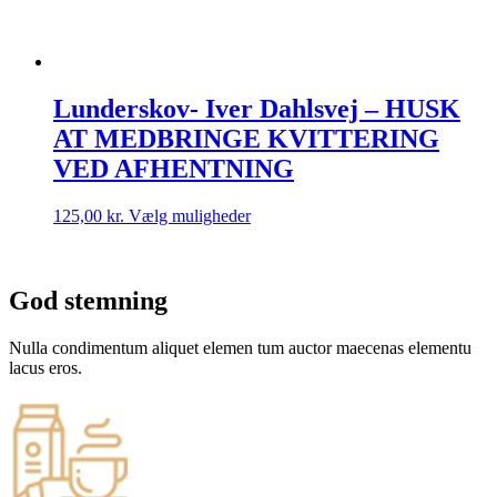
Lunderskov- Iver Dahlsvej – HUSK
AT MEDBRINGE KVITTERING
VED AFHENTNING
Dette
125,00
kr.
Vælg muligheder
vare
har
flere
varianter.
God stemning
Mulighederne
kan
Nulla condimentum aliquet elemen tum auctor maecenas elementu
vælges
lacus eros.
på
varesiden