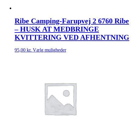
Ribe Camping-Farupvej 2 6760 Ribe
– HUSK AT MEDBRINGE
KVITTERING VED AFHENTNING
Dette
95,00
kr.
Vælg muligheder
vare
har
flere
varianter.
Mulighederne
kan
vælges
på
varesiden