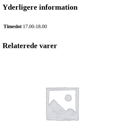
MAIL
Yderligere information
KVITTERING
VED
AFHENTNING
Timeslot
17.00-18.00
antal
Relaterede varer