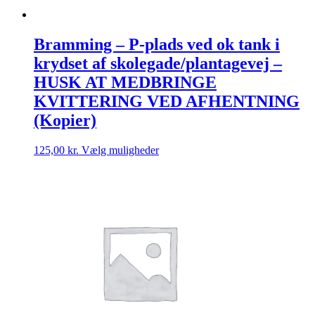
Bramming – P-plads ved ok tank i
krydset af skolegade/plantagevej –
HUSK AT MEDBRINGE
KVITTERING VED AFHENTNING
(Kopier)
Dette
125,00
kr.
Vælg muligheder
vare
har
flere
varianter.
Mulighederne
kan
vælges
på
varesiden