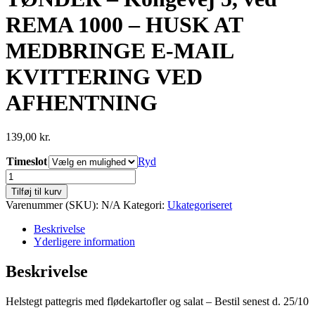
REMA 1000 – HUSK AT
MEDBRINGE E-MAIL
KVITTERING VED
AFHENTNING
139,00
kr.
Timeslot
Ryd
TØNDER
-
Tilføj til kurv
Kongevej
Varenummer (SKU):
N/A
Kategori:
Ukategoriseret
5,
ved
Beskrivelse
REMA
Yderligere information
1000
-
Beskrivelse
HUSK
AT
Helstegt pattegris med flødekartofler og salat – Bestil senest d. 25/10
MEDBRINGE
E-