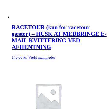
RACETOUR (kun for racetour
gæster) – HUSK AT MEDBRINGE E-
MAIL KVITTERING VED
AFHENTNING
Dette
140,00
kr.
Vælg muligheder
vare
har
flere
varianter.
Mulighederne
kan
vælges
på
varesiden