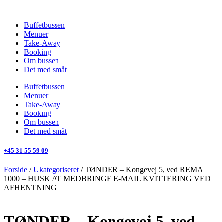
Videre
til
Buffetbussen
indhold
Menuer
Take-Away
Booking
Om bussen
Det med småt
Buffetbussen
Menuer
Take-Away
Booking
Om bussen
Det med småt
+45 31 55 59 09
Forside
/
Ukategoriseret
/ TØNDER – Kongevej 5, ved REMA
1000 – HUSK AT MEDBRINGE E-MAIL KVITTERING VED
AFHENTNING
TØNDER – Kongevej 5, ved