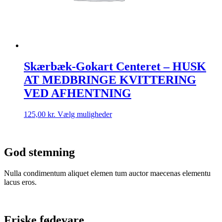
Skærbæk-Gokart Centeret – HUSK
AT MEDBRINGE KVITTERING
VED AFHENTNING
Dette
125,00
kr.
Vælg muligheder
vare
har
flere
varianter.
God stemning
Mulighederne
kan
Nulla condimentum aliquet elemen tum auctor maecenas elementu
vælges
lacus eros.
på
varesiden
Friske fødevare